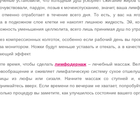
ученые установили, что холодный душ ускоряет сжигание жиров 
очувствовали, пардон, позыв к мочеиспусканию, значит, ваша лим
 отменно отработает в течение всего дня. То есть, у вас на яг
 а в подкожном слое клетки не накопят лишнюю жидкость. Эй, ко
можность уменьшения целлюлита, всего лишь принимая душ по утр
без компрессионных колготок, особенно если рабочий день вы про
за монитором. Ножки будут меньше уставать и отекать, а в качест
вающий эффект.
те время, чтобы сделать
лимфодернаж
– лечебный массаж. Ве
овообращение и оживляет лимфатическую систему сухое отшелу
ицы из люфы или сизаля. Начните массаж со ступней и, к
нимайтесь вверх. Если времени по вечерам не хватает, попробуйт
колько процедур вы заметите, как улучшилось состояние вашего ор