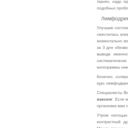
тканях, надо п
подобных пробл
Лимфодрена
Улучшив состоя
сместилась вле
моментально во
за 3 дня обезв
выводе именно
систематически
килограммы нико
Конечно, соляр
курс лимфодерн
Специалисты Bo
ваксинг
. Если 
организма вам с
Утром натощак
контрастный д