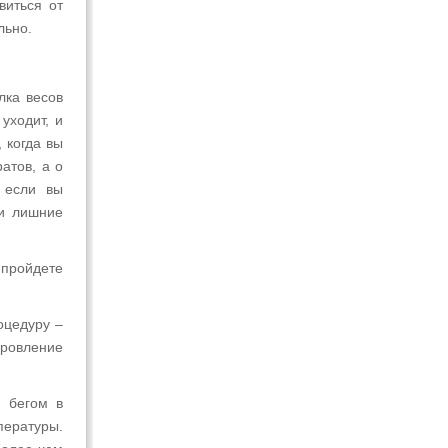
виться от
льно.
лка весов
уходит, и
 когда вы
атов, а о
 если вы
ти лишние
 пройдете
оцедуру –
оровление
м бегом в
ературы.