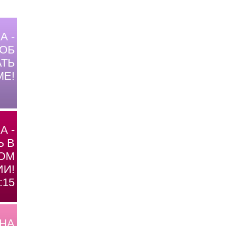
А -
ОБ
ТЬ
МЕ!
А -
Ь В
ОМ
И!
:15
 НА