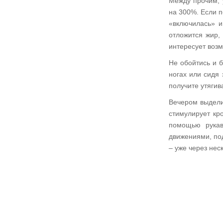
Между прочим, 
на 300%. Если п
«включилась» и
отложится жир,
интересует воз
Не обойтись и 
ногах или сидя 
получите утяги
Вечером выдели
стимулирует кр
помощью рукав
движениями, под
– уже через нес