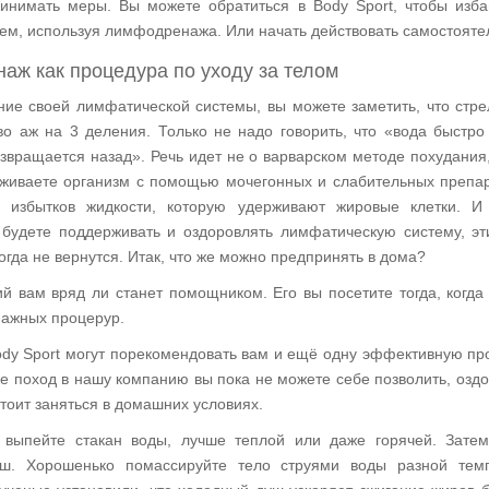
ринимать меры. Вы можете обратиться в Body Sport, чтобы изба
ем, используя лимфодренажа. Или начать действовать самостояте
ж как процедура по уходу за телом
ние своей лимфатической системы, вы можете заметить, что стре
во аж на 3 деления. Только не надо говорить, что «вода быстро 
звращается назад». Речь идет не о варварском методе похудания,
оживаете организм с помощью мочегонных и слабительных препар
 избытков жидкости, которую удерживают жировые клетки. И
 будете поддерживать и оздоровлять лимфатическую систему, э
гда не вернутся. Итак, что же можно предпринять в дома?
ий вам вряд ли станет помощником. Его вы посетите тогда, когда
ажных процерур.
dy Sport могут порекомендовать вам и ещё одну эффективную пр
же поход в нашу компанию вы пока не можете себе позволить, озд
тоит заняться в домашних условиях.
 выпейте стакан воды, лучше теплой или даже горячей. Зате
уш. Хорошенько помассируйте тело струями воды разной темп