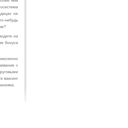
более чем
фосистема
одицах не
го-нибудь
ам?
водите на
ве бонуса
ликолепно
шивание с
руговыми
е ваксинг
ганизма.