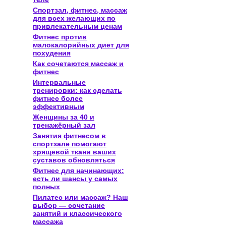
Спортзал, фитнес, массаж
для всех желающих по
привлекательным ценам
Фитнес против
малокалорийных диет для
похудения
Как сочетаются массаж и
фитнес
Интервальные
тренировки: как сделать
фитнес более
эффективным
Женщины за 40 и
тренажёрный зал
Занятия фитнесом в
спортзале помогают
хрящевой ткани ваших
суставов обновляться
Фитнес для начинающих:
есть ли шансы у самых
полных
Пилатес или массаж? Наш
выбор — сочетание
занятий и классического
массажа