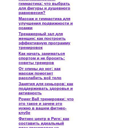
гимнастика: что выбрать
для фигуры и душевного
равновесия?
Массаж и гимнастика для
улучшения подвижности и
осанки
Тренажерный зал для
женщин: как построить
эффективную программу
тренировок
Как начать заниматься
спортом и не бросить:
советы тренеров
От спины до ног: как
массаж помогает
расслабить всё тело
Занятия для сеньоров: как
поддерживать здоровье и
активность
Power Ball тренировки: что
это такое и зачем это
нужно в вашем фитнес-
клубе
Фитнес центр в Риге: как
составить идеальный
план тренировок на