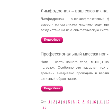
Лимфодренаж – ваш союзник на п
Лимфодренаж – высокоэффективный фи
вывести из организма лишнюю воду, про
воздействие на всю лимфатическую систе
Подробнее
Профессиональный массаж ног - 
Ноги – часть нашего тела, мышцы ко
нагрузок. Особенно это касается тех
времени ежедневно проводить в верти
активный образ жизни.
Подробнее
Стр:
1
|
2
|
3
|
4
|
5
|
6
|
7
|
8
|
9
|
10
|
11
|
1
|
25