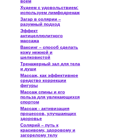
всем
Худеем с удовольствием:
используем лимфодренаж
Загар в солярии –
разумный подход
Эффект
антицеллюлитного
массажа
Ваксинг – способ сделать
кожу нежной и
шелковистой
Тренажерный зал для тела
и души
Массаж, как эффективное
средство коррекции
фигуры
Массаж спины и его
польза для увлекающихся
спортом
Массаж - активизация
процессов, улучшающих
здоровье
Солярий – путь к
красивому, здоровому и
загорелому телу