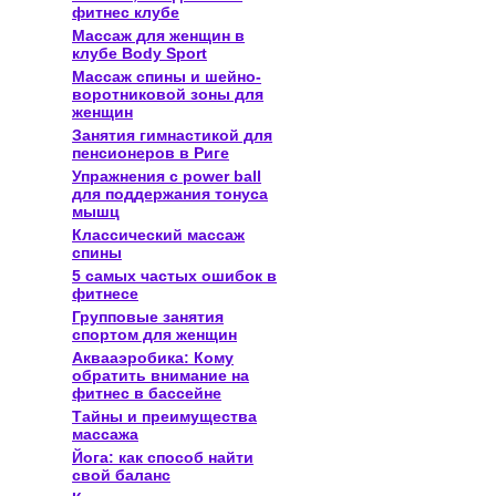
фитнес клубе
Массаж для женщин в
клубе Body Sport
Массаж спины и шейно-
воротниковой зоны для
женщин
Занятия гимнастикой для
пенсионеров в Риге
Упражнения с power ball
для поддержания тонуса
мышц
Классический массаж
спины
5 самых частых ошибок в
фитнесе
Групповые занятия
спортом для женщин
Аквааэробика: Кому
обратить внимание на
фитнес в бассейне
Тайны и преимущества
массажа
Йога: как способ найти
свой баланс