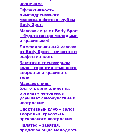
неоценима
Эффективность
лимфодренажного
массажа с фитнес клубом
Body Sport
Массаж лица от Body Sport
– будьте всегда молодыми
и красивыми!
Лимфодренажный массаж
от Body Sport – качество и
эффективность
Занятия в тренажерном
зале – гарантия отменного
здоровья и красивого
тела
Массаж спины
благотворно влияет на
организм человека и
улучшает самочувствие и
настроение
Спортивный клуб – залог
здоровья, красоты и
прекрасного настроения
Пилатес – занятия,
продлевающие молодость