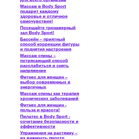
Массаж в Body Sport
подарит каждому
здоровье и отличное
самочувствие!
Посещайте тренажерный
зал Body Sport!
Бассейн – приятный
способ коррекции фигуры
и поднятия настроения
Массаж спины –
потрясающий способ
расслабиться и снять
напряжение
Фитнес для женщин –
выбор современных и
энергичных
Массаж спины как терапия
хронических заболеваний
Фитнес для женщин -
польза и красота!
Пилатес в Body Sport -
сочетание безопасности и
эффективности
Упражнения на растяжку –
их важность просто