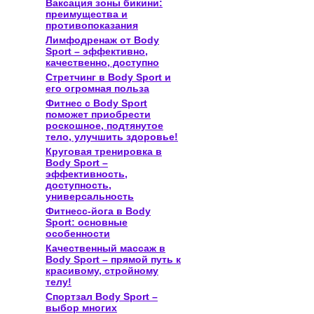
Ваксация зоны бикини:
преимущества и
противопоказания
Лимфодренаж от Body
Sport – эффективно,
качественно, доступно
Стретчинг в Body Sport и
его огромная польза
Фитнес с Body Sport
поможет приобрести
роскошное, подтянутое
тело, улучшить здоровье!
Круговая тренировка в
Body Sport –
эффективность,
доступность,
универсальность
Фитнесс-йога в Body
Sport: основные
особенности
Качественный массаж в
Body Sport – прямой путь к
красивому, стройному
телу!
Спортзал Body Sport –
выбор многих