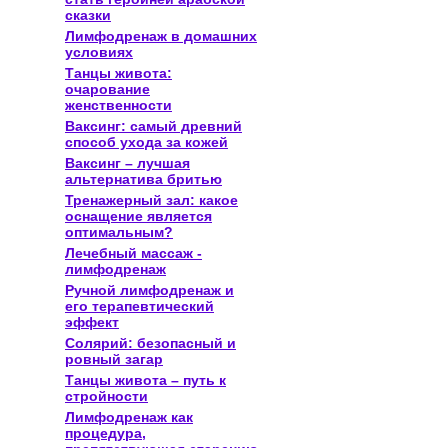
сказки
Лимфодренаж в домашних
условиях
Танцы живота:
очарование
женственности
Ваксинг: самый древний
способ ухода за кожей
Ваксинг – лучшая
альтернатива бритью
Тренажерный зал: какое
оснащение является
оптимальным?
Лечебный массаж -
лимфодренаж
Ручной лимфодренаж и
его терапевтический
эффект
Солярий: безопасный и
ровный загар
Танцы живота – путь к
стройности
Лимфодренаж как
процедура,