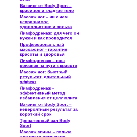
Ваксинг от Body Sport –
красивое и гладкое тело
Массаж ног – ни с чем
несравнимое
удовольствие и польза
Лимфодренаж: для чего он
нужен и как проводится
Профессиональный
массаж ног - гарантия
красоты и здоровья
Лимфодренаж – ваш
союзник на пути к красоте
Массаж ног: быстрый
результат, длительный
эффект
Лимфодренаж -
эффективный метод
избавления от целлюлита
Ваксинг от Body Sport –
невероятный результат за
короткий срок
Тренажерный зал Body
Sport
Массаж спины – польза
для всего организма