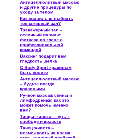
Антицеллюлитный массаж
и другие процедуры по
уходу за телом
Как правильно выбрать
тренажерный зал?
Тренажерный зал –
отличный вариант
фитнеса во главе с
профессиональной
командой
Ваксинг подарит вам
гладкость шелка
С Body Sport красивым
быть просто
Антицеллюлитный массаж
– будьте всегда
красивыми
Ручной массаж спины и
лимфодренаж: как это
может помочь именно
вам?
Танцы живота – путь к
свободе и красоте
Танец живота –
возможность на время
стать героиней арабской