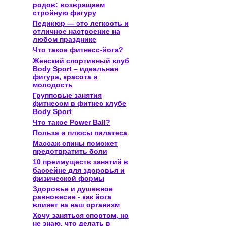
родов: возвращаем
стройную фигуру
Педикюр — это легкость и
отличное настроение на
любом празднике
Что такое фитнесс-йога?
Женский спортивный клуб
Body Sport – идеальная
фигура, красота и
молодость
Групповые занятия
фитнесом в фитнес клубе
Body Sport
Что такое Power Ball?
Польза и плюсы пилатеса
Массаж спины поможет
предотвратить боли
10 преимуществ занятий в
бассейне для здоровья и
физической формы
Здоровье и душевное
равновесие - как йога
влияет на наш организм
Хочу заняться спортом, но
не знаю, что делать в