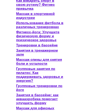
Как внедрить спорт в
свою рутину? Фитнес
привычка
Массаж в спортивной
индустрии
Использование фитбола в
различных тренировках
Фитнесс-йога: Улучшите
физическую форму и
психическое здоровье
Тренировки в бассейне
Занятия в тренажерном
зале
Массаж спины для снятия
боли и усталости
Групповые занятия по
пилатес: Как
поддерживать здоровье и
энергию?
Групповые тренировки по
йоге
Занятия в бассейне: как
аквааэробика помогает
улучшить форму
Массаж для офисных