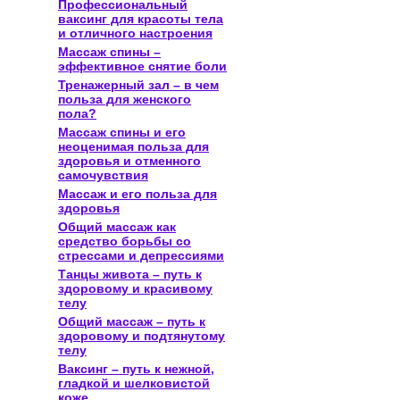
Профессиональный
ваксинг для красоты тела
и отличного настроения
Массаж спины –
эффективное снятие боли
Тренажерный зал – в чем
польза для женского
пола?
Массаж спины и его
неоценимая польза для
здоровья и отменного
самочувствия
Массаж и его польза для
здоровья
Общий массаж как
средство борьбы со
стрессами и депрессиями
Танцы живота – путь к
здоровому и красивому
телу
Общий массаж – путь к
здоровому и подтянутому
телу
Ваксинг – путь к нежной,
гладкой и шелковистой
коже