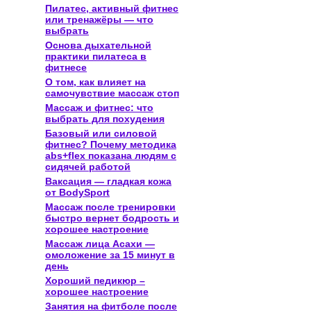
Пилатес, активный фитнес
или тренажёры — что
выбрать
Основа дыхательной
практики пилатеса в
фитнесе
О том, как влияет на
самочувствие массаж стоп
Массаж и фитнес: что
выбрать для похудения
Базовый или силовой
фитнес? Почему методика
abs+flex показана людям с
сидячей работой
Ваксация — гладкая кожа
от BodySport
Массаж после тренировки
быстро вернет бодрость и
хорошее настроение
Массаж лица Асахи —
омоложение за 15 минут в
день
Хороший педикюр –
хорошее настроение
Занятия на фитболе после