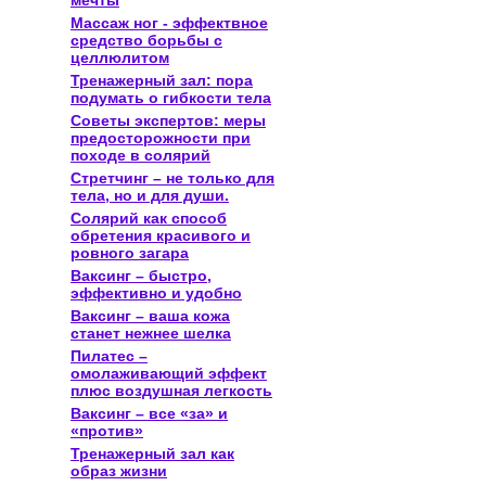
мечты
Массаж ног - эффектвное
средство борьбы с
целлюлитом
Тренажерный зал: пора
подумать о гибкости тела
Советы экспертов: меры
предосторожности при
походе в солярий
Стретчинг – не только для
тела, но и для души.
Солярий как способ
обретения красивого и
ровного загара
Ваксинг – быстро,
эффективно и удобно
Ваксинг – ваша кожа
станет нежнее шелка
Пилатес –
омолаживающий эффект
плюс воздушная легкость
Ваксинг – все «за» и
«против»
Тренажерный зал как
образ жизни