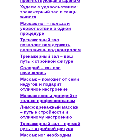
препятствующая старению
Худеем с удовольствием:
тренажерный зал и танцы
живота
Массаж ног – польза и
удовольствие в одной
процедуре
Тренажерный зал
позволит вам держать
свою жизнь под контролем
Тренажерный зал – ваш
путь к стройной фигуре
Солярий – как все
начиналось
Массаж – поможет от семи
недугов и подарит
отличное настроение
Массаж спины доверяйте
только профессионалам
Лимфодренажный массаж
– путь к стройности и
отличному настроению
Тренажерный зал – прямой
путь к стройной фигуре
Массаж ног необходим