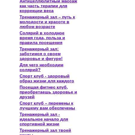
Антицеллюлитный массаж
как часть терапии для
коррекции веса
Тренажерный зал – путь к
молодости и красоте в
любом возрасте
Солярий в холодное
время года, польза и
правила посещения
Тренажерный зал:
заботимся о своем
здоровье и фигуре!
Для чего необходим
солярий?
Спорт клуб - здоровый
образ жизни для каждого
Посещая фитнес клуб,
приобретаешь здоровье и
друзей
Спорт клуб – перемены к
лучшему вам обеспечены
Тренажерный зал -
идеальное начало для
спортивной жизни
Тренажерный зал твоей