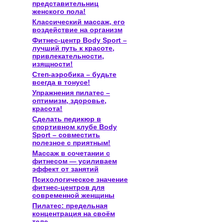
представительниц
женского пола!
Классический массаж, его
воздействие на организм
Фитнес-центр Body Sport –
лучший путь к красоте,
привлекательности,
изящности!
Степ-аэробика – будьте
всегда в тонусе!
Упражнения пилатес –
оптимизм, здоровье,
красота!
Сделать педикюр в
спортивном клубе Body
Sport – совместить
полезное с приятным!
Массаж в сочетании с
фитнесом — усиливаем
эффект от занятий
Психологическое значение
фитнес-центров для
современной женщины
Пилатес: предельная
концентрация на своём
теле