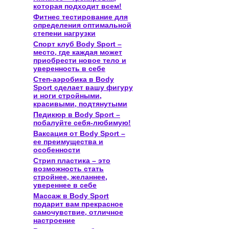
которая подходит всем!
Фитнес тестирование для
определения оптимальной
степени нагрузки
Спорт клуб Body Sport –
место, где каждая может
приобрести новое тело и
уверенность в себе
Степ-аэробика в Body
Sport сделает вашу фигуру
и ноги стройными,
красивыми, подтянутыми
Педикюр в Body Sport –
побалуйте себя-любимую!
Ваксация от Body Sport –
ее преимущества и
особенности
Стрип пластика – это
возможность стать
стройнее, желаннее,
увереннее в себе
Массаж в Body Sport
подарит вам прекрасное
самочувствие, отличное
настроение